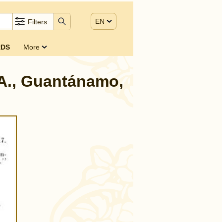
EN
Filters
DS
More
A., Guantánamo,