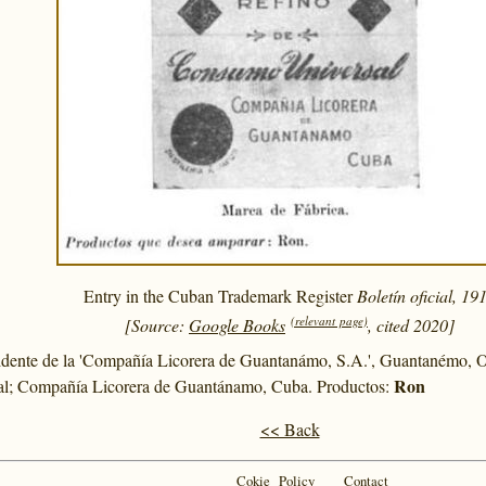
Entry in the Cuban Trademark Register
Boletín oficial, 19
(relevant page)
[Source:
Google Books
, cited 2020]
idente de la 'Compañía Licorera de Guantanámo, S.A.', Guantanémo, O
Ron
l; Compañía Licorera de Guantánamo, Cuba. Productos:
<< Back
Cokie Policy
Contact