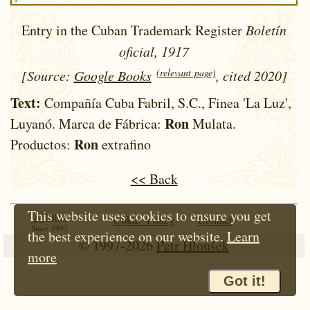
Entry in the Cuban Trademark Register
Boletín
oficial, 1917
(relevant page)
[Source:
Google Books
, cited 2020]
Text:
Compañía Cuba Fabril, S.C., Finea 'La Luz',
Ron
Luyanó. Marca de Fábrica:
Mulata.
Ron
Productos:
extrafino
<< Back
This website uses cookies to ensure you get
Cokie Policy
Contact
Since 1997
the best experience on our website.
Learn
© 1997-2026
Petr Hloušek
more
Got it!