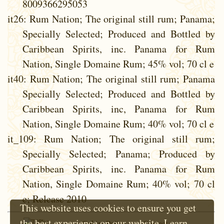
8009366295053
it26
: Rum Nation; The original still rum; Panama;
Specially Selected; Produced and Bottled by
Caribbean Spirits, inc. Panama for Rum
Nation, Single Domaine Rum; 45% vol; 70 cl e
it40
: Rum Nation; The original still rum; Panama
Specially Selected; Produced and Bottled by
Caribbean Spirits, inc, Panama for Rum
Nation, Single Domaine Rum; 40% vol; 70 cl e
it_109
: Rum Nation; The original still rum;
Specially Selected; Panama; Produced by
Caribbean Spirits, inc. Panama for Rum
Nation, Single Domaine Rum; 40% vol; 70 cl
e; Release 2010
This website uses cookies to ensure you get
the best experience on our website.
Learn
Cokie Policy
Contact