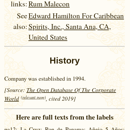
links:
Rum Malecon
See
Edward Hamilton For Caribbean
also:
Spirits, Inc., Santa Ana, CA,
United States
History
Company was established in 1994.
[Source:
The Open Database Of The Corporate
(relevant page)
World
, cited 2019]
Here are full texts from the labels
pa12
: La Cruz; Ron de Panama; Añejo 5 Años;