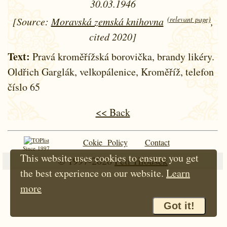
30.03.1946
(relevant page)
[Source:
Moravská zemská knihovna
,
cited 2020]
Text:
Pravá kroměřížská borovička, brandy likéry.
Oldřich Garglák, velkopálenice, Kroměříž, telefon
číslo 65
<< Back
Cokie Policy
Contact
Since 1997
This website uses cookies to ensure you get
© 1997-2026
Petr Hloušek
the best experience on our website.
Learn
more
Got it!