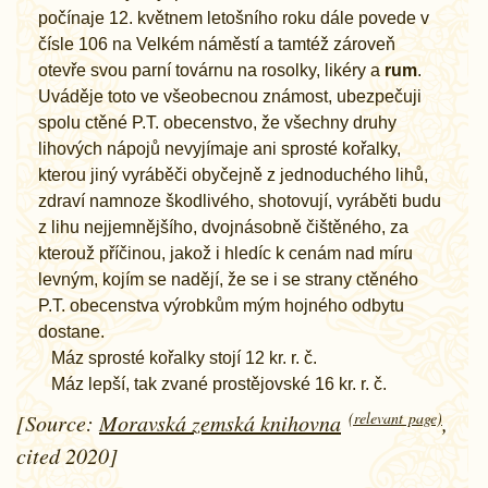
počínaje 12. květnem letošního roku dále povede v
čísle 106 na Velkém náměstí a tamtéž zároveň
otevře svou parní továrnu na rosolky, likéry a
rum
.
Uváděje toto ve všeobecnou známost, ubezpečuji
spolu ctěné P.T. obecenstvo, že všechny druhy
lihových nápojů nevyjímaje ani sprosté kořalky,
kterou jiný vyráběči obyčejně z jednoduchého lihů,
zdraví namnoze škodlivého, shotovují, vyráběti budu
z lihu nejjemnějšího, dvojnásobně čištěného, za
kterouž příčinou, jakož i hledíc k cenám nad míru
levným, kojím se nadějí, že se i se strany ctěného
P.T. obecenstva výrobkům mým hojného odbytu
dostane.
Máz sprosté kořalky stojí 12 kr. r. č.
Máz lepší, tak zvané prostějovské 16 kr. r. č.
(relevant page)
[Source:
Moravská zemská knihovna
,
cited 2020]