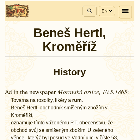
EN
Beneš Hertl,
Kroměříž
History
Ad in the newspaper
Moravská orlice, 10.5.1865
:
Továrna na rosolky, likéry a
rum
.
Beneš Hertl, obchodník smíšeným zbožím v
Kroměříži,
oznamuje tímto váženému P.T. obecenstvu, že
obchod svůj se smíšeným zbožím 'U zeleného
věnce', kterýž byl posud ve Vodní ulici v čísle 53,