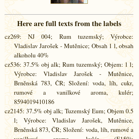
Here are full texts from the labels
cz269
: NJ 004; Rum tuzemský; Výrobce:
Vladislav Jarošek - Mutěnice; Obsah 1 l, obsah
alkoholu 40%
cz536
: 37.5% obj alk; Rum tuzemský; Objem: 1 l;
Výrobce: Vladislav Jarošek - Mutěnice,
Brněnská 783, ČR; Složení: voda, líh, cukr,
rumové a vanilkové aroma, kulér;
8594019410186
cz2145
: 37.5% obj alk; Tuzemský Eum; Objem 0.5
l; Výrobce: Vladislav Jarošek, Mutěnice,
Brněnská 873, ČR; Složení: voda, líh, rumové a
vanilkové aroma, kulér (E150);