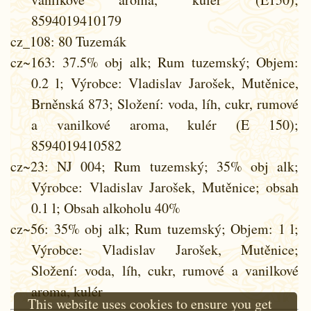
8594019410179
cz_108
: 80 Tuzemák
cz~163
: 37.5% obj alk; Rum tuzemský; Objem:
0.2 l; Výrobce: Vladislav Jarošek, Mutěnice,
Brněnská 873; Složení: voda, líh, cukr, rumové
a vanilkové aroma, kulér (E 150);
8594019410582
cz~23
: NJ 004; Rum tuzemský; 35% obj alk;
Výrobce: Vladislav Jarošek, Mutěnice; obsah
0.1 l; Obsah alkoholu 40%
cz~56
: 35% obj alk; Rum tuzemský; Objem: 1 l;
Výrobce: Vladislav Jarošek, Mutěnice;
Složení: voda, líh, cukr, rumové a vanilkové
aroma, kulér
This website uses cookies to ensure you get