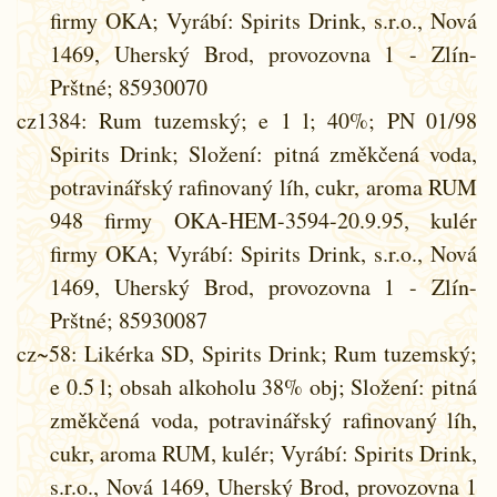
firmy OKA; Vyrábí: Spirits Drink, s.r.o., Nová
1469, Uherský Brod, provozovna 1 - Zlín-
Prštné; 85930070
cz1384
: Rum tuzemský; e 1 l; 40%; PN 01/98
Spirits Drink; Složení: pitná změkčená voda,
potravinářský rafinovaný líh, cukr, aroma RUM
948 firmy OKA-HEM-3594-20.9.95, kulér
firmy OKA; Vyrábí: Spirits Drink, s.r.o., Nová
1469, Uherský Brod, provozovna 1 - Zlín-
Prštné; 85930087
cz~58
: Likérka SD, Spirits Drink; Rum tuzemský;
e 0.5 l; obsah alkoholu 38% obj; Složení: pitná
změkčená voda, potravinářský rafinovaný líh,
cukr, aroma RUM, kulér; Vyrábí: Spirits Drink,
s.r.o., Nová 1469, Uherský Brod, provozovna 1