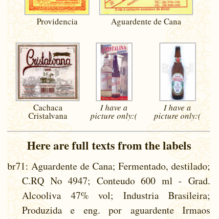
Providencia
Aguardente de Cana
Cachaca
I have a
I have a
Cristalvana
picture
only:(
picture
only:(
Here are full texts from the labels
br71
: Aguardente de Cana; Fermentado, destilado;
C.RQ No 4947; Conteudo 600 ml - Grad.
Alcooliva 47% vol; Industria Brasileira;
Produzida e eng. por aguardente Irmaos