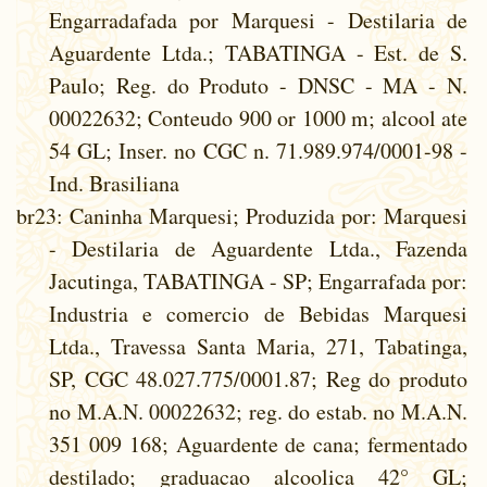
Engarradafada por Marquesi - Destilaria de
Aguardente Ltda.; TABATINGA - Est. de S.
Paulo; Reg. do Produto - DNSC - MA - N.
00022632; Conteudo 900 or 1000 m; alcool ate
54 GL; Inser. no CGC n. 71.989.974/0001-98 -
Ind. Brasiliana
br23
: Caninha Marquesi; Produzida por: Marquesi
- Destilaria de Aguardente Ltda., Fazenda
Jacutinga, TABATINGA - SP; Engarrafada por:
Industria e comercio de Bebidas Marquesi
Ltda., Travessa Santa Maria, 271, Tabatinga,
SP, CGC 48.027.775/0001.87; Reg do produto
no M.A.N. 00022632; reg. do estab. no M.A.N.
351 009 168; Aguardente de cana; fermentado
destilado; graduacao alcoolica 42° GL;