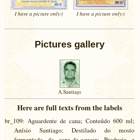
I have a picture
only:(
I have a picture
only:(
Pictures gallery
A.Santiago
Here are full texts from the labels
br_109
: Aguardente de cana; Conteúdo 600 ml;
Anísio Santiago; Destilado do mosto
fermentado de cana-de-acucar; Producia e