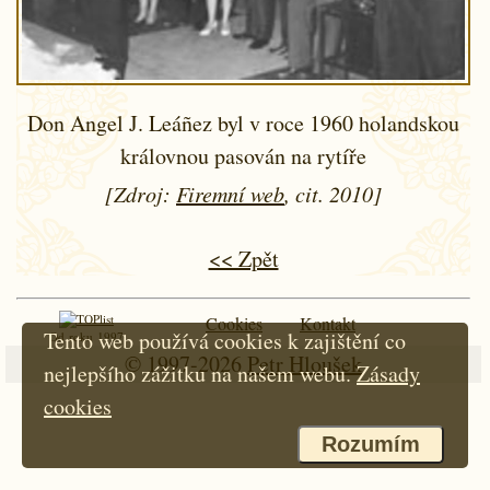
Don Angel J. Leáñez byl v roce 1960 holandskou
královnou pasován na rytíře
[Zdroj:
Firemní web
, cit. 2010]
<< Zpět
Cookies
Kontakt
Tento web používá cookies k zajištění co
Od roku 1997
© 1997-2026
Petr Hloušek
nejlepšího zážitku na našem webu.
Zásady
cookies
Rozumím