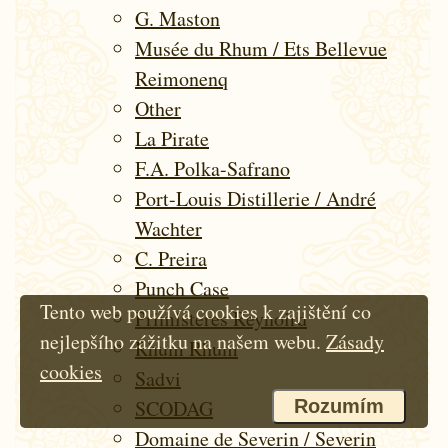
G. Maston
Musée du Rhum / Ets Bellevue
Reimonenq
Other
La Pirate
F.A. Polka-Safrano
Port-Louis Distillerie / André
Wachter
C. Preira
Punch Case
Tento web používá cookies k zajištění co
Primisteres Reynoird
nejlepšího zážitku na našem webu.
Zásady
Rhum Rhum
cookies
Sadvi
SCODAG
Rozumím
Domaine de Severin / Severin