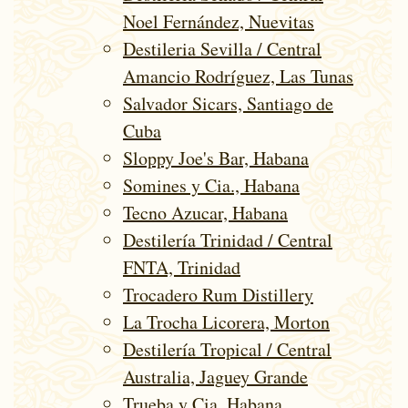
Noel Fernández, Nuevitas
Destileria Sevilla / Central
Amancio Rodríguez, Las Tunas
Salvador Sicars, Santiago de
Cuba
Sloppy Joe's Bar, Habana
Somines y Cia., Habana
Tecno Azucar, Habana
Destilería Trinidad / Central
FNTA, Trinidad
Trocadero Rum Distillery
La Trocha Licorera, Morton
Destilería Tropical / Central
Australia, Jaguey Grande
Trueba y Cia, Habana