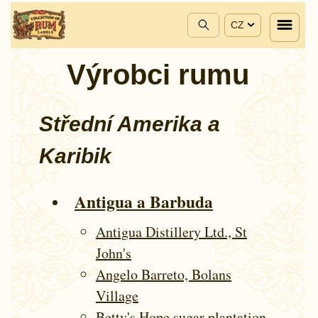
CZ
Výrobci rumu
Střední Amerika a
Karibik
Antigua a Barbuda
Antigua Distillery Ltd., St
John's
Angelo Barreto, Bolans
Village
Betty's Hope sugar plantation