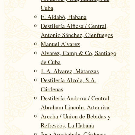
Cuba
E. Aldabó, Habana
Destilería Alficsa / Central
Antonio Sánchez, Cienfuegos
Manuel Alvarez
Alvarez, Camp & Co, Santiago
de Cuba
J. A. Alvarez, Matanzas
Destilería Alzola, S.A.,
Cárdenas
Destilería Andorra / Central
Abraham Lincoln, Artemisa
Arecha / Union de Bebidas y
Refrescos, La Habana
Jose Arechabala, Cárdenas