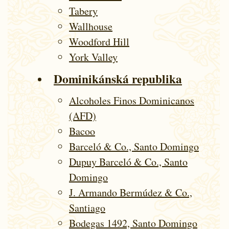
Tabery
Wallhouse
Woodford Hill
York Valley
Domini­kán­ská re­pub­li­ka
Alcoholes Finos Dominicanos
(AFD)
Bacoo
Barceló & Co., Santo Domingo
Dupuy Barceló & Co., Santo
Domingo
J. Armando Bermúdez & Co.,
Santiago
Bodegas 1492, Santo Domingo