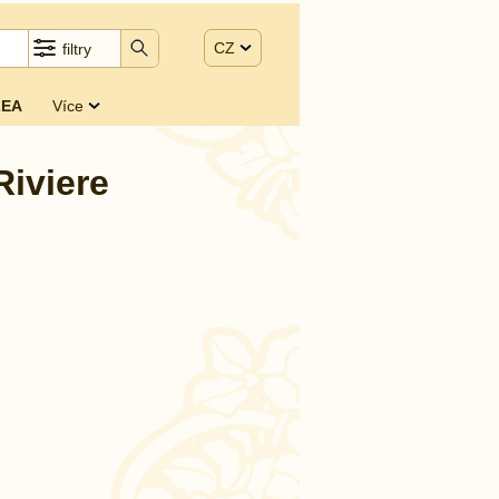
CZ
filtry
EA
Více
Riviere