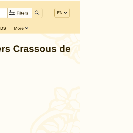
EN
Filters
DS
More
tiers Crassous de