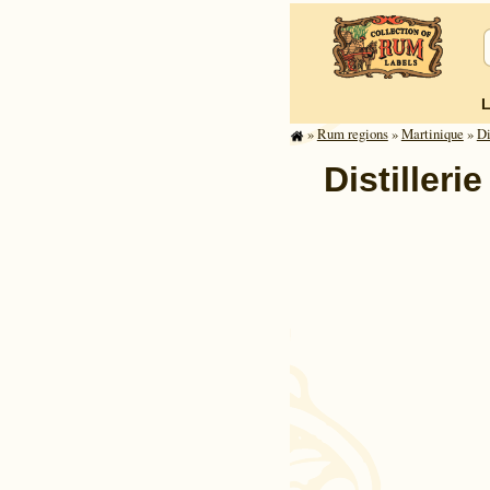
»
Rum regions
»
Mar­tinique
»
Di
Distilleri