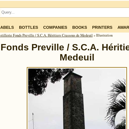
LABELS
BOTTLES
COMPANIES
BOOKS
PRINTERS
AWAR
stillerie Fonds Preville / S.C.A. Héritiers Crassous de Medeuil
» Illustration
e Fonds Preville / S.C.A. Héri
Medeuil