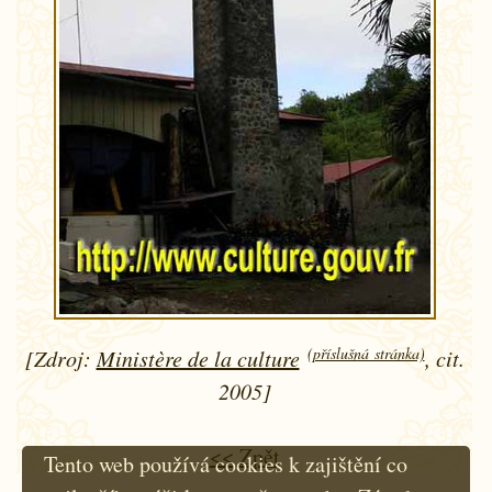
(příslušná stránka)
[Zdroj:
Ministère de la culture
, cit.
2005]
<< Zpět
Tento web používá cookies k zajištění co