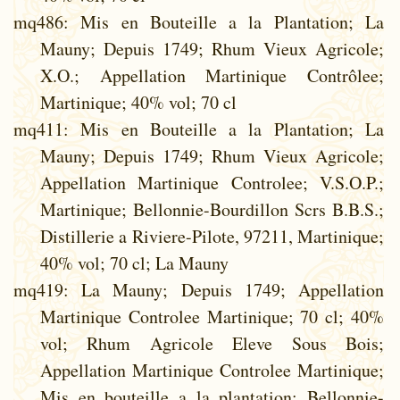
mq486
: Mis en Bouteille a la Plantation; La
Mauny; Depuis 1749; Rhum Vieux Agricole;
X.O.; Appellation Martinique Contrôlee;
Martinique; 40% vol; 70 cl
mq411
: Mis en Bouteille a la Plantation; La
Mauny; Depuis 1749; Rhum Vieux Agricole;
Appellation Martinique Controlee; V.S.O.P.;
Martinique; Bellonnie-Bourdillon Scrs B.B.S.;
Distillerie a Riviere-Pilote, 97211, Martinique;
40% vol; 70 cl; La Mauny
mq419
: La Mauny; Depuis 1749; Appellation
Martinique Controlee Martinique; 70 cl; 40%
vol; Rhum Agricole Eleve Sous Bois;
Appellation Martinique Controlee Martinique;
Mis en bouteille a la plantation; Bellonnie-