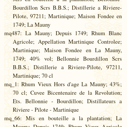
Bourdillon Scrs B.B.S.; Distillerie a Riviere-
Pilote, 97211; Martinique; Maison Fondee en
1749; La Mauny
mq487
: La Mauny; Depuis 1749; Rhum Blanc
Agricole; Appellation Martinique Controlee;
Martinique; Maison Fondee en La Mauny,
1749; 40% vol; Bellonnie Bourdillon Scrs
B.B.S.; Distillerie a Riviere-Pilote, 97211,
Martinique; 70 cl
mq_1
: Rhum Vieux Hors d'age La Mauny; 43%;
70 cl; Cuvee Bicentenaire de la Revolution;
Ets. Bellonnie - Bourdillon; Distillateurs a
Riviere - Pilote - Martinique
mq_66
: Mis en bouteille a la plantation; La
Mauny; Depuis 1749; Rhum Vieux Agricole