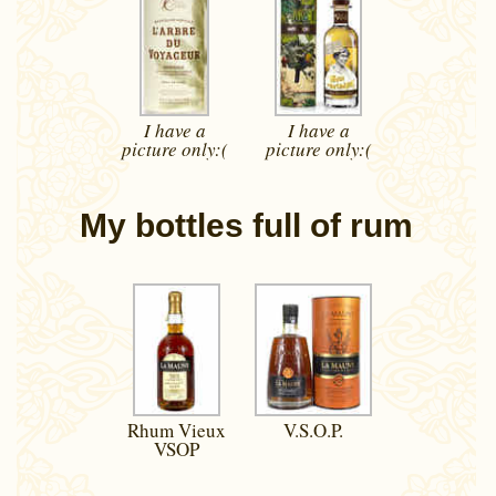
I have a
I have a
picture
only:(
picture
only:(
My bottles full of rum
Rhum Vieux
V.S.O.P.
VSOP