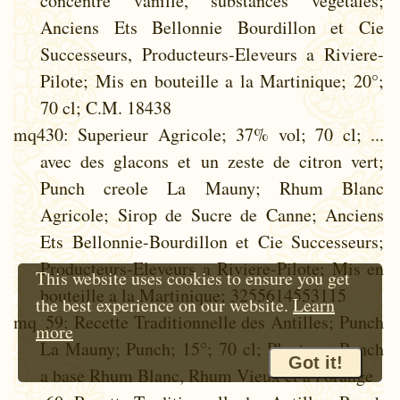
concentre vanille, substances vegetales;
Anciens Ets Bellonnie Bourdillon et Cie
Successeurs, Producteurs-Eleveurs a Riviere-
Pilote; Mis en bouteille a la Martinique; 20°;
70 cl; C.M. 18438
mq430
: Superieur Agricole; 37% vol; 70 cl; ...
avec des glacons et un zeste de citron vert;
Punch creole La Mauny; Rhum Blanc
Agricole; Sirop de Sucre de Canne; Anciens
Ets Bellonnie-Bourdillon et Cie Successeurs;
Producteurs-Eleveurs a Riviere-Pilote; Mis en
This website uses cookies to ensure you get
bouteille a la Martinique; 3255614553115
the best experience on our website.
Learn
mq_59
: Recette Traditionnelle des Antilles; Punch
more
La Mauny; Punch; 15°; 70 cl; Planteur; Punch
Got it!
a base Rhum Blanc, Rhum Vieux et a l'orange