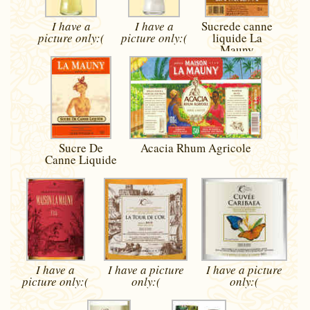
I have a
I have a
Sucrede canne
picture
only:(
picture
only:(
liquide La
Mauny
Sucre De
Acacia Rhum Agricole
Canne Liquide
I have a
I have a picture
I have a picture
picture
only:(
only:(
only:(