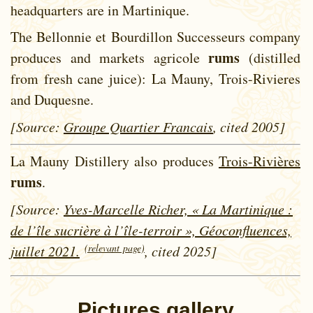
headquarters are in Martinique.
The Bellonnie et Bourdillon Successeurs company
rums
produces and markets agricole
(distilled
from fresh cane juice): La Mauny, Trois-Rivieres
and Duquesne.
[Source:
Groupe Quartier Francais
, cited 2005]
La Mauny Distillery also produces
Trois-Rivières
rums
.
[Source:
Yves-Marcelle Richer, « La Martinique :
de l’île sucrière à l’île-terroir », Géoconfluences,
(relevant page)
juillet 2021.
, cited 2025]
Pictures gallery