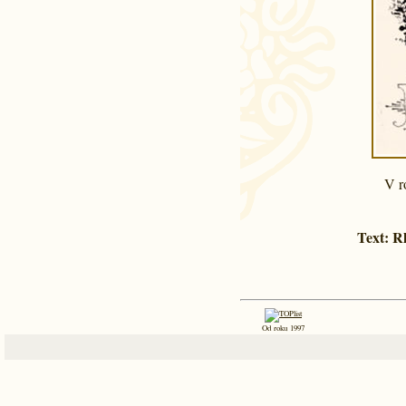
V r
Text:
R
Od roku 1997