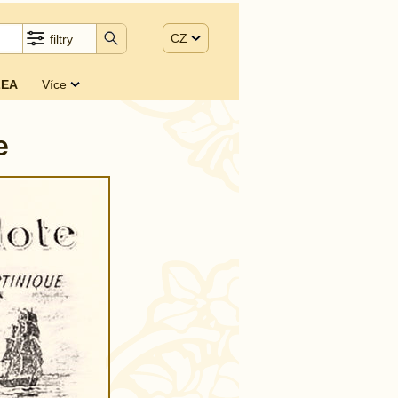
CZ
filtry
EA
Více
e