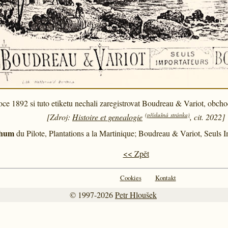
oce 1892 si tuto etiketu nechali zaregistrovat Boudreau & Variot, obch
(příslušná stránka)
[Zdroj:
Histoire et genealogie
, cit. 2022]
hum
du Pilote, Plantations a la Martinique; Boudreau & Variot, Seuls 
<< Zpět
Cookies
Kontakt
© 1997-2026
Petr Hloušek