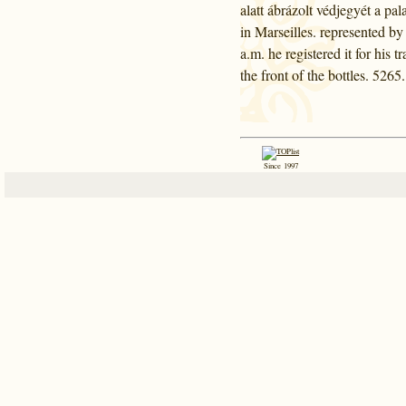
alatt ábrázolt védjegyét a pa
in Marseilles. represented b
a.m. he registered it for his t
the front of the bottles. 526
Since 1997