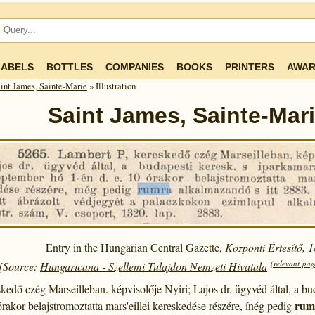
LABELS
BOTTLES
COMPANIES
BOOKS
PRINTERS
AWAR
int James, Sainte-Marie
» Illustration
Saint James, Sainte-Mar
Entry in the Hungarian Central Gazette,
Központi Értesítő, 
(relevant pag
[Source:
Hungaricana - Szellemi Tulajdon Nemzeti Hivatala
edő czég Marseilleban. képvisolője Nyiri; Lajos dr. ügyvéd által, a bu
rum
rakor belajstromoztatta mars'eillei kereskedése részére, ínég pedig