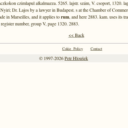
laczkokon czimlapul alkalmazza. 5265. lajstr. szám, V. csoport, 1320. l
y Nyiri; Dr. Lajos by a lawyer in Budapest. s at the Chamber of Comme
rum
rade in Marseilles, and it applies to
, and here 2883. kam. uses its t
5. register number, group V, page 1320. 2883.
<< Back
Cokie Policy
Contact
© 1997-2026
Petr Hloušek