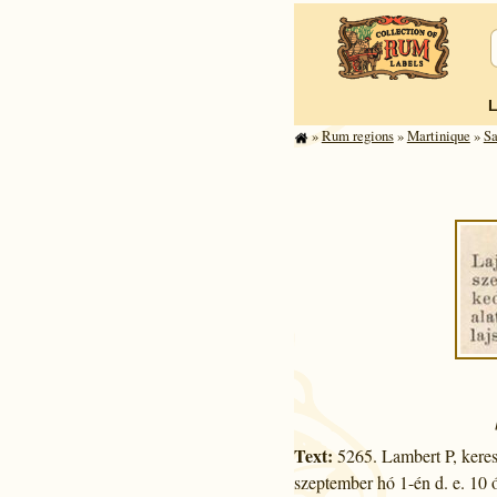
»
Rum regions
»
Mar­tinique
»
Sa
Text:
5265. Lambert P, keresk
szeptember hó 1-én d. e. 10 ó