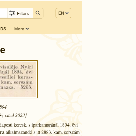
EN
Filters
DS
More
ie
1894
e)
, cited 2023]
dapesti keresk. s iparkamaránál 1894. övi
ra
alkalmazandó s itt 2883. kam. sorszám