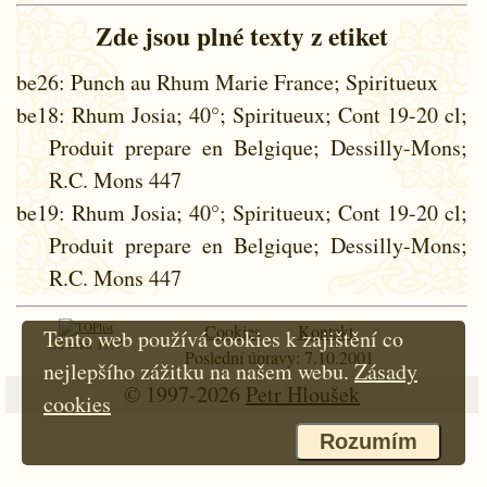
Zde jsou plné texty z etiket
be26
: Punch au Rhum Marie France; Spiritueux
be18
: Rhum Josia; 40°; Spiritueux; Cont 19-20 cl;
Produit prepare en Belgique; Dessilly-Mons;
R.C. Mons 447
be19
: Rhum Josia; 40°; Spiritueux; Cont 19-20 cl;
Produit prepare en Belgique; Dessilly-Mons;
R.C. Mons 447
Cookies
Kontakt
Tento web používá cookies k zajištění co
Od roku 1997
Poslední úpravy: 7.10.2001
nejlepšího zážitku na našem webu.
Zásady
© 1997-2026
Petr Hloušek
cookies
Rozumím