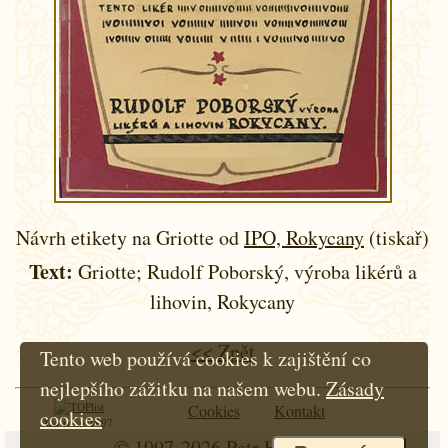
Návrh etikety na Griotte od
IPO, Rokycany
(tiskař)
Text:
Griotte; Rudolf Poborský, výroba likérů a
lihovin, Rokycany
<< Zpět
Tento web používá cookies k zajištění co
nejlepšího zážitku na našem webu.
Zásady
Cookies
Kontakt
cookies
Od roku 1997
© 1997-2026
Petr Hloušek