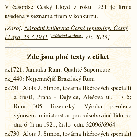
V časopise Český Lloyd z roku 1931 je firma
uvedena v seznamu firem v konkurzu.
[Zdroj:
Národní knihovna České republiky: Český
(příslušná stránka)
LLoyd, 25.3.1931
, cit. 2025]
Zde jsou plné texty z etiket
cz1721
: Jamaika-Rum; Qualité Supérieure
cz_440
: Nejjemnější Brazilský Rum
cz731
: Alois J. Šimon, továrna likérových specialit
a trestí, Praha - Dejvice, Alešova ul. 11/15;
Rum 305 Tuzemský; Výroba povolena
výnosem ministerstva pro zásobování lidu ze
dne 6. října 1921, číslo jedn. 32096/6964
cz730
: Alois J. Šimon, továrna likérových specialit