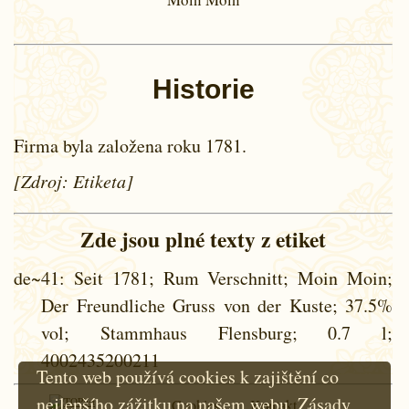
Historie
Firma byla založena roku 1781.
[Zdroj: Etiketa]
Zde jsou plné texty z etiket
de~41
: Seit 1781; Rum Verschnitt; Moin Moin;
Der Freundliche Gruss von der Kuste; 37.5%
vol; Stammhaus Flensburg; 0.7 l;
4002435200211
Tento web používá cookies k zajištění co
nejlepšího zážitku na našem webu.
Zásady
Cookies
Kontakt