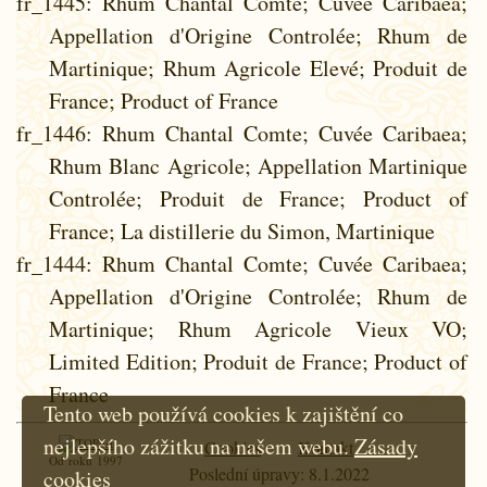
fr_1445
: Rhum Chantal Comte; Cuvée Caribaea;
Appellation d'Origine Controlée; Rhum de
Martinique; Rhum Agricole Elevé; Produit de
France; Product of France
fr_1446
: Rhum Chantal Comte; Cuvée Caribaea;
Rhum Blanc Agricole; Appellation Martinique
Controlée; Produit de France; Product of
France; La distillerie du Simon, Martinique
fr_1444
: Rhum Chantal Comte; Cuvée Caribaea;
Appellation d'Origine Controlée; Rhum de
Martinique; Rhum Agricole Vieux VO;
Limited Edition; Produit de France; Product of
France
Tento web používá cookies k zajištění co
nejlepšího zážitku na našem webu.
Zásady
Cookies
Kontakt
Od roku 1997
Poslední úpravy: 8.1.2022
cookies