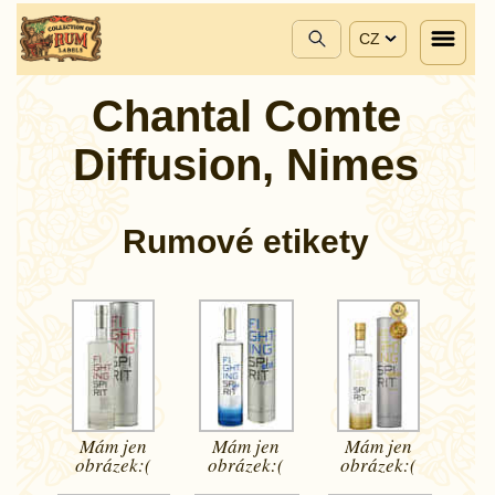
CZ
Chantal Comte
Diffusion, Nimes
Rumové etikety
Mám jen
Mám jen
Mám jen
obrázek:(
obrázek:(
obrázek:(