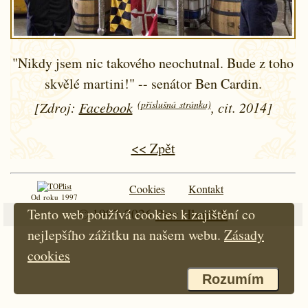
"Nikdy jsem nic takového neochutnal. Bude z toho
skvělé martini!" -- senátor Ben Cardin.
(příslušná stránka)
[Zdroj:
Facebook
, cit. 2014]
<< Zpět
Cookies
Kontakt
Od roku 1997
© 1997-2026
Petr Hloušek
Tento web používá cookies k zajištění co
nejlepšího zážitku na našem webu.
Zásady
cookies
Rozumím