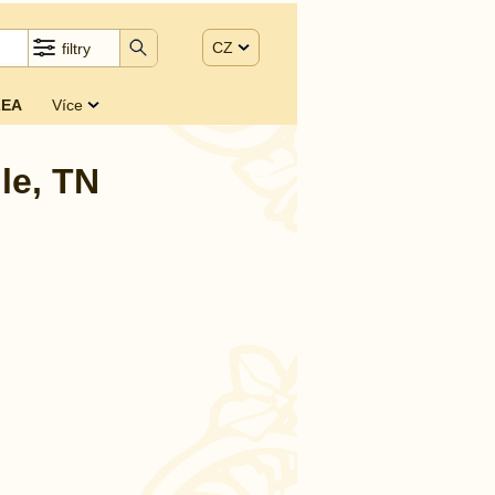
CZ
filtry
EA
Více
le, TN