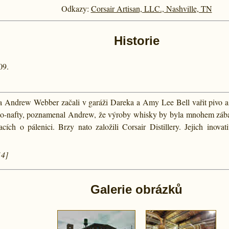
Odkazy:
Corsair Artisan, LLC., Nashville, TN
Historie
09.
 a Andrew Webber začali v garáži Dareka a Amy Lee Bell vařit pivo a 
io-nafty, poznamenal Andrew, že výroby whisky by byla mnohem zábav
cích o pálenici. Brzy nato založili Corsair Distillery. Jejich inovat
14]
Galerie obrázků