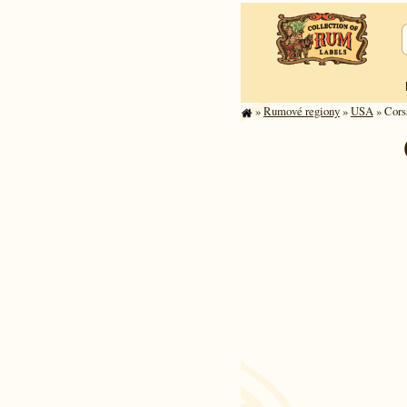
»
Rumové regiony
»
USA
» Cors