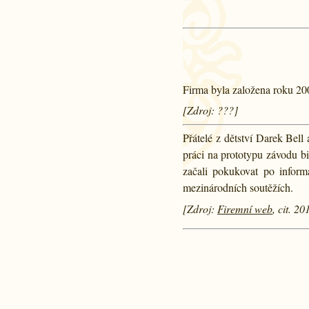
Firma byla založena roku 20
[Zdroj: ???]
Přátelé z dětství Darek Bell
práci na prototypu závodu b
začali pokukovat po informa
mezinárodních soutěžích.
[Zdroj:
Firemní web
, cit. 20