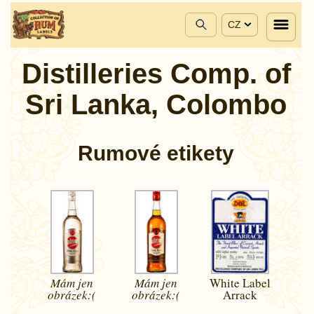
CZ
Distilleries Comp. of
Sri Lanka, Colombo
Rumové etikety
Mám jen
Mám jen
White Label
obrázek:(
obrázek:(
Arrack