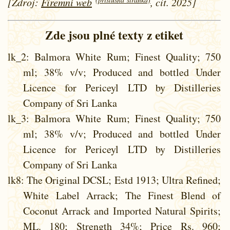
[Zdroj:
Firemní web
, cit. 2025]
Zde jsou plné texty z etiket
lk_2
: Balmora White Rum; Finest Quality; 750
ml; 38% v/v; Produced and bottled Under
Licence for Periceyl LTD by Distilleries
Company of Sri Lanka
lk_3
: Balmora White Rum; Finest Quality; 750
ml; 38% v/v; Produced and bottled Under
Licence for Periceyl LTD by Distilleries
Company of Sri Lanka
lk8
: The Original DCSL; Estd 1913; Ultra Refined;
White Label Arrack; The Finest Blend of
Coconut Arrack and Imported Natural Spirits;
ML. 180; Strength 34%; Price Rs. 960;