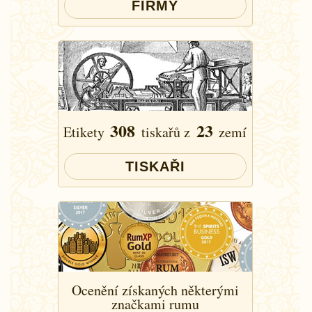
FIRMY
308
23
Etikety
tiskařů z
zemí
TISKAŘI
Ocenění získaných některými
značkami rumu