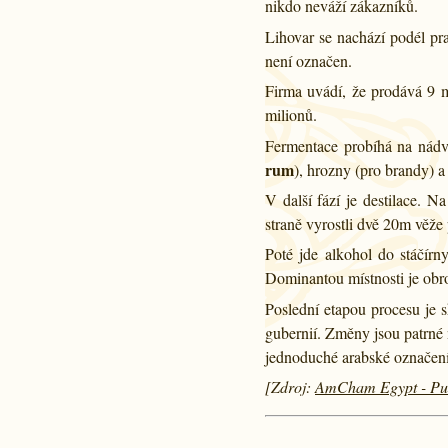
nikdo neváží zákazníků.
Lihovar se nachází podél pra
není označen.
Firma uvádí, že prodává 9 m
milionů.
Fermentace probíhá na nádvo
rum
), hrozny (pro brandy) a
V další fází je destilace. N
straně vyrostli dvě 20m věže
Poté jde alkohol do stáčírn
Dominantou místnosti je obro
Poslední etapou procesu je 
gubernií. Změny jsou patrné 
jednoduché arabské označen
[Zdroj:
AmCham Egypt - Publ