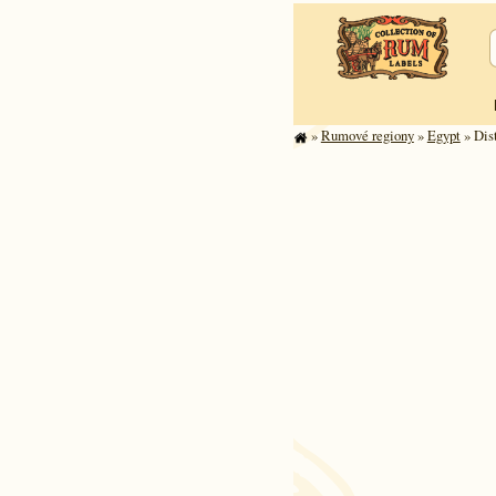
»
Rumové regiony
»
Egypt
» Dist