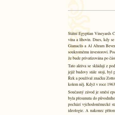
Státní Egyptian Vineyards C
vína a lihovin. Dnes, kdy s
Gianaclis a Al Ahram Bever
soukromému investorovi. Pod
že bude privatizována po čás
Tato aktiva se skládají z po
jejíž budovy stále stojí, by
Řek a používal značku Zottos
kolem něj. Když v roce 1963 p
Současný závod je směsí epoc
byla přesunuta do původního
pochází východoněmecké stá
ideologie. A nakonec přítomn