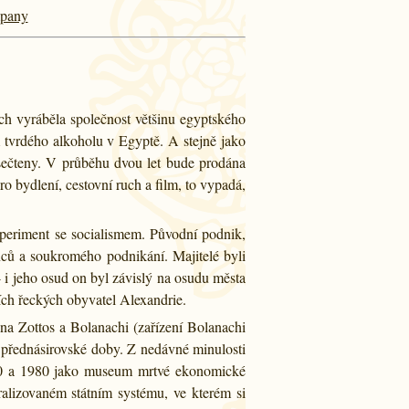
mpany
ch vyráběla společnost většinu egyptského
 tvrdého alkoholu v Egyptě. A stejně jako
sečteny. V průběhu dvou let bude prodána
bydlení, cestovní ruch a film, to vypadá,
experiment se socialismem. Původní podnik,
inců a soukromého podnikání. Majitelé byli
- i jeho osud on byl závislý na osudu města
ních řeckých obyvatel Alexandrie.
éna Zottos a Bolanachi (zařízení Bolanachi
 přednásirovské doby. Z nedávné minulosti
1970 a 1980 jako museum mrtvé ekonomické
tralizovaném státním systému, ve kterém si