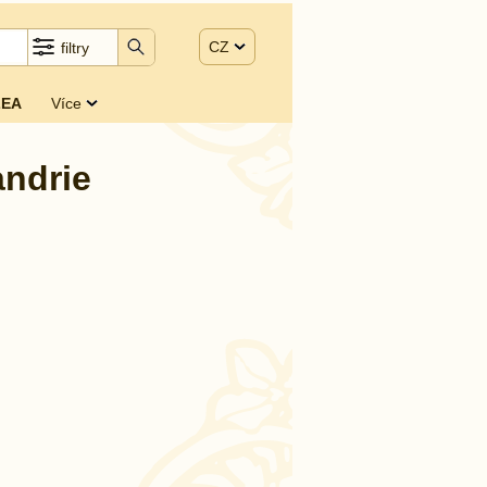
CZ
filtry
EA
Více
andrie