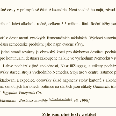
šné cesty v průmyslové části Alexandrie. Není snadné ho najít, závod s
ilionů lahví alkoholu ročně, celkem 3,5 milionu litrů. Roční tržby j
ří v deset metrů vysokých fermentačních nádobách. Výchozí surovino
 další zemědělské produkty, jako např. ovocné šťávy.
a jedné straně továrny je obrovský kotel pro dávkovou destilaci pocház
 pro kontinuální destilaci zakoupené na klíč ve východním Německu v 
y. Lahve pochází z jiné společnosti, Nasr lilZuggag, a etikety pochá
vský stáčecí stroj z východního Německa. Stojí tiše v centru, zatímco p
skladování a expedice, obrovský sklad naplněný stohy kartonů s alkoh
na samotných kartonech: zatímco na starších jsou etikety
Gianaclis
,
Bo
í:
Egyptian Vineyards Co
.
(příslušná stránka)
ications - Business monthly
, cit. 1998]
Zde jsou plné texty z etiket