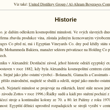
Viz také:
United Distillery Group / Al-Ahram Beverages Co
Historie
o. je dalším odleskem kosmopolitní minulosti. Ve svých slavných dne
e firma zbavila produkce vína, zůstala jediným licencovaným výrobcem
ages Co před ní, má i Egyptian Vineyards Co. dny pod křídly státu 
le Mohammeda Bakiera, manažer sektoru privatizace na Holding Co pro 
tech.
dniku v Alexandrii: Destilační závod, jehož historie odráží egyptský 
l postaven v roce 1882, kdy byla Alexandria kosmopolitní centrem ciz
. Stejně jako jeho ostatní výrobci - Bolanachi, Gianaclis a Cassimatis 
řišlo znárodnění, majitelé se sbalili a odešli, stejně jako mnoho ostat
h. Nejstarší minulost se projevuje na etiketách, které stále nesou jm
 závodu Zottos v roce 1996.) Řádky sudů a kádí pro staření pochází z
čecí stroje a kontinuální kolony ze 70. a 80. let Palírny z roku 
ost: Egyptští dělníci uprostřed rozpadajících se strojů vyrábí v cen