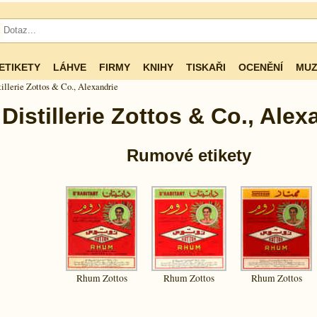
ETIKETY
LÁHVE
FIRMY
KNIHY
TISKAŘI
OCENĚNÍ
MUZ
illerie Zottos & Co., Alexandrie
Distillerie Zottos & Co., Alex
Rumové etikety
Rhum Zottos
Rhum Zottos
Rhum Zottos