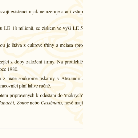
voji existenci nijak neinzeruje a ani vstup
sou LE 18 milionů, se ziskem ve výši LE 5
u je šťáva z cukrové třtiny a melasa (pro
ející z doby založení firmy. Na protilehlé
roce 1980.
zí z malé soukromé tiskárny v Alexandrii.
racovníci plní lahve ručně.
olem připravených k odeslání do 'mokrých'
lanachi
,
Zottos
nebo
Cassimatis
, nové mají