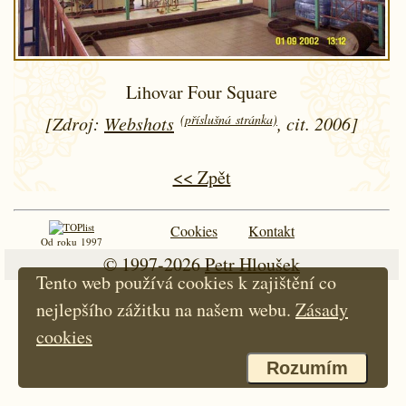
Lihovar Four Square
(příslušná stránka)
[Zdroj:
Webshots
, cit. 2006]
<< Zpět
Cookies
Kontakt
Od roku 1997
© 1997-2026
Petr Hloušek
Tento web používá cookies k zajištění co
nejlepšího zážitku na našem webu.
Zásady
cookies
Rozumím