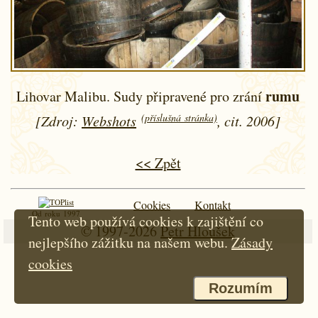
rumu
Lihovar Malibu. Sudy připravené pro zrání
(příslušná stránka)
[Zdroj:
Webshots
, cit. 2006]
<< Zpět
Cookies
Kontakt
Od roku 1997
Tento web používá cookies k zajištění co
© 1997-2026
Petr Hloušek
nejlepšího zážitku na našem webu.
Zásady
cookies
Rozumím