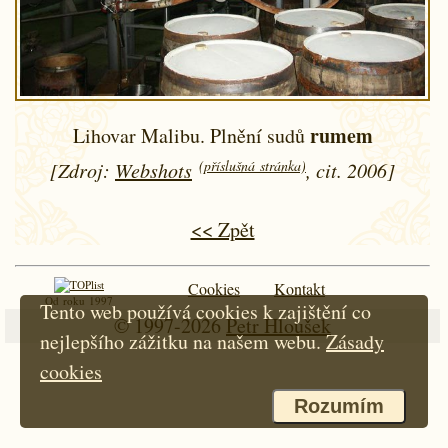
rumem
Lihovar Malibu. Plnění sudů
(příslušná stránka)
[Zdroj:
Webshots
, cit. 2006]
<< Zpět
Cookies
Kontakt
Od roku 1997
Tento web používá cookies k zajištění co
© 1997-2026
Petr Hloušek
nejlepšího zážitku na našem webu.
Zásady
cookies
Rozumím