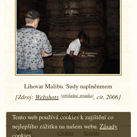
Lihovar Malibu. Sudy naplněnmem
(příslušná stránka)
[Zdroj:
Webshots
, cit. 2006]
<< Zpět
Tento web používá cookies k zajištění co
nejlepšího zážitku na našem webu.
Zásady
Cookies
Kontakt
cookies
Od roku 1997