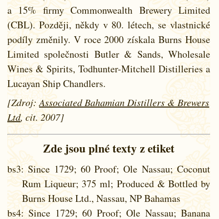
a 15% firmy Commonwealth Brewery Limited
(CBL). Později, někdy v 80. létech, se vlastnické
podíly změnily. V roce 2000 získala Burns House
Limited společnosti Butler & Sands, Wholesale
Wines & Spirits, Todhunter-Mitchell Distilleries a
Lucayan Ship Chandlers.
[Zdroj:
Associated Bahamian Distillers & Brewers
Ltd
, cit. 2007]
Zde jsou plné texty z etiket
bs3
: Since 1729; 60 Proof; Ole Nassau; Coconut
Rum Liqueur; 375 ml; Produced & Bottled by
Burns House Ltd., Nassau, NP Bahamas
bs4
: Since 1729; 60 Proof; Ole Nassau; Banana