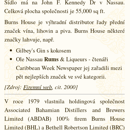
Sídlo má na John F. Kennedy Dr v Nassau.
Celková plocha společnosti je 55,000 sq ft.
Burns House je výhradní distributor řady přední
značek vína, lihovin a piva. Burns House některé
značky lahvuje, např.
Gilbey's Gin s kokosem
Rums
Ole Nassau
& Liqueurs - čtenáři
Caribbean Week Newspaper jej zařadili mezi
pět nejlepších značek ve své kategorii.
[Zdroj:
Firemní web
, cit. 2000]
V roce 1979 vlastnila holdingová společnost
Associated Bahamian Distillers and Brewers
Limited (ABDAB) 100% firem Burns House
Limited (BHL) a Bethell Robertson Limited (BRC)