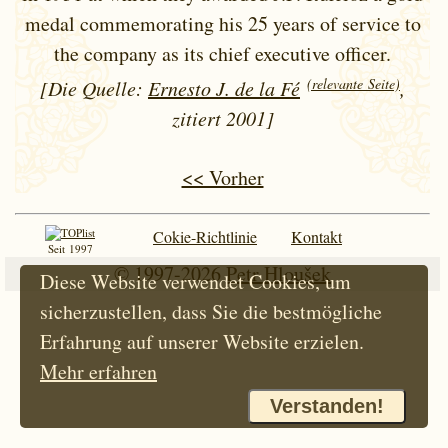
medal commemorating his 25 years of service to
the company as its chief executive officer.
(relevante Seite)
[Die Quelle:
Ernesto J. de la Fé
,
zitiert 2001]
<< Vorher
Cokie-Richtlinie
Kontakt
Seit 1997
© 1997-2026
Petr Hloušek
Diese Website verwendet Cookies, um
sicherzustellen, dass Sie die bestmögliche
Erfahrung auf unserer Website erzielen.
Mehr erfahren
Verstanden!