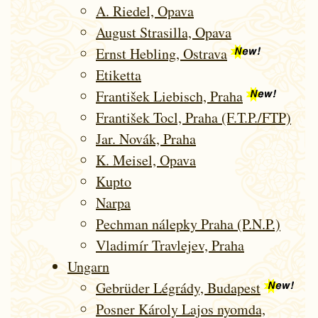
A. Riedel, Opava
August Strasilla, Opava
Ernst Hebling, Ostrava
Etiketta
František Liebisch, Praha
František Tocl, Praha (F.T.P./FTP)
Jar. Novák, Praha
K. Meisel, Opava
Kupto
Narpa
Pechman nálepky Praha (P.N.P.)
Vladimír Travlejev, Praha
Ungarn
Gebrüder Légrády, Budapest
Posner Károly Lajos nyomda,