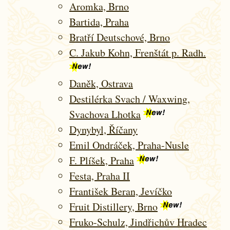
Aromka, Brno
Bartida, Praha
Bratří Deutschové, Brno
C. Jakub Kohn, Frenštát p. Radh.
Daněk, Ostrava
Destilérka Svach / Waxwing,
Svachova Lhotka
Dynybyl, Říčany
Emil Ondráček, Praha-Nusle
F. Plíšek, Praha
Festa, Praha II
František Beran, Jevíčko
Fruit Distillery, Brno
Fruko-Schulz, Jindřichův Hradec