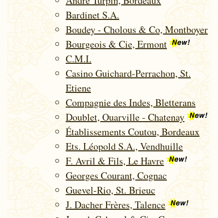
André Turpin, Bordeaux
Bardinet S.A.
Boudey - Cholous & Co, Montboyer
Bourgeois & Cie, Ermont
C.M.I.
Casino Guichard-Perrachon, St.
Etiene
Compagnie des Indes, Bletterans
Doublet, Ouarville - Chatenay
Établissements Coutou, Bordeaux
Ets. Léopold S.A., Vendhuille
F. Avril & Fils, Le Havre
Georges Courant, Cognac
Guevel-Rio, St. Brieuc
J. Dacher Frères, Talence