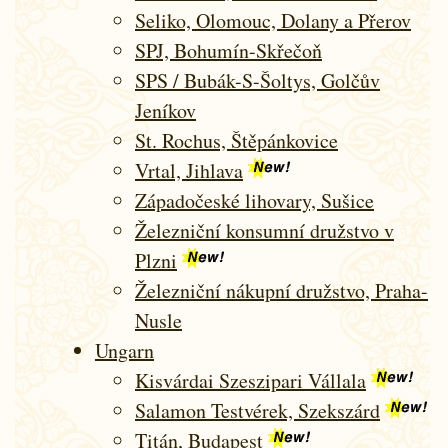
Seliko, Olomouc, Dolany a Přerov
SPJ, Bohumín-Skřečoň
SPS / Bubák-S-Šoltys, Golčův
Jeníkov
St. Rochus, Štěpánkovice
Vrtal, Jihlava
Západočeské lihovary, Sušice
Železniční konsumní družstvo v
Plzni
Železniční nákupní družstvo, Praha-
Nusle
Ungarn
Kisvárdai Szeszipari Vállala
Salamon Testvérek, Szekszárd
Titán, Budapest