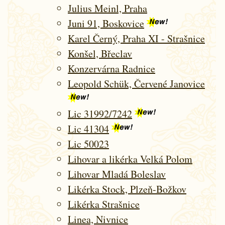
Julius Meinl, Praha
Juni 91, Boskovice
Karel Černý, Praha XI - Strašnice
Konšel, Břeclav
Konzervárna Radnice
Leopold Schük, Červené Janovice
Lic 31992/7242
Lic 41304
Lic 50023
Lihovar a likérka Velká Polom
Lihovar Mladá Boleslav
Likérka Stock, Plzeň-Božkov
Likérka Strašnice
Linea, Nivnice