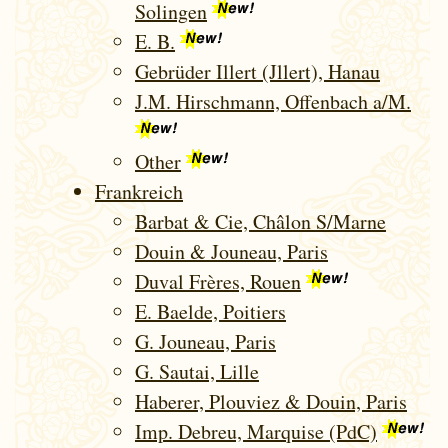
Solingen
E. B.
Gebrüder Illert (Jllert), Hanau
J.M. Hirschmann, Offenbach a/M.
Other
Frank­reich
Barbat & Cie, Châlon S/Marne
Douin & Jouneau, Paris
Duval Frères, Rouen
E. Baelde, Poitiers
G. Jouneau, Paris
G. Sautai, Lille
Haberer, Plouviez & Douin, Paris
Imp. Debreu, Marquise (PdC)