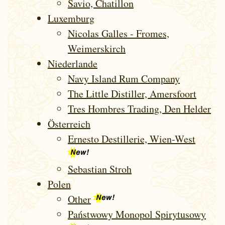
Savio, Chatillon
Luxem­burg
Nicolas Galles - Fromes,
Weimerskirch
Nieder­lande
Navy Island Rum Company
The Little Distiller, Amersfoort
Tres Hombres Trading, Den Helder
Ös­ter­reich
Ernesto Destillerie, Wien-West
Sebastian Stroh
Polen
Other
Państwowy Monopol Spirytusowy