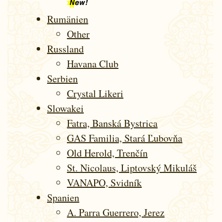
Rumänien
Other
Russland
Havana Club
Serbien
Crystal Likeri
Slowakei
Fatra, Banská Bystrica
GAS Familia, Stará Ľubovňa
Old Herold, Trenčín
St. Nicolaus, Liptovský Mikuláš
VANAPO, Svidník
Spanien
A. Parra Guerrero, Jerez