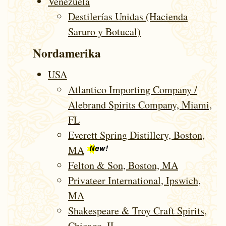
Venezuela
Destilerías Unidas (Hacienda
Saruro y Botucal)
Nordamerika
USA
Atlantico Importing Company /
Alebrand Spirits Company, Miami,
FL
Everett Spring Distillery, Boston,
MA
Felton & Son, Boston, MA
Privateer International, Ipswich,
MA
Shakespeare & Troy Craft Spirits,
Chicago, IL