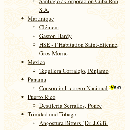
Santiago / Corporacion Cuba Ron
S.A.
Mar­ti­ni­que
Clément
Gaston Hardy
HSE - l’Habitation Saint-Etienne,
Gros Morne
Mexico
Tequilera Corralejo, Pénjamo
Panama
Consorcio Licorero Nacional
Puerto Rico
Destileria Serralles, Ponce
Trinidad und Tobago
Angostura Bitters (Dr. J.G.B.