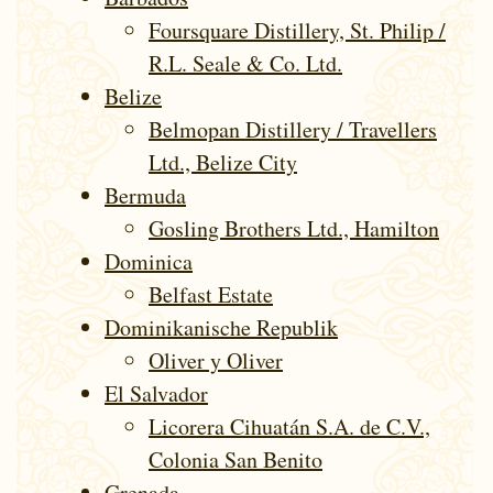
Foursquare Distillery, St. Philip /
R.L. Seale & Co. Ltd.
Belize
Belmopan Distillery / Travellers
Ltd., Belize City
Bermuda
Gosling Brothers Ltd., Hamilton
Dominica
Belfast Estate
Dominika­ni­sche Re­pu­blik
Oliver y Oliver
El Salvador
Licorera Cihuatán S.A. de C.V.,
Colonia San Benito
Grenada