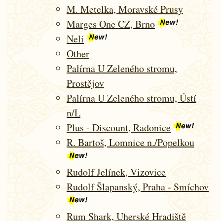
M. Metelka, Moravské Prusy
Marges One CZ, Brno
Neli
Other
Palírna U Zeleného stromu,
Prostějov
Palírna U Zeleného stromu, Ústí
n/L
Plus - Discount, Radonice
R. Bartoš, Lomnice n./Popelkou
Rudolf Jelínek, Vizovice
Rudolf Šlapanský, Praha - Smíchov
Rum Shark, Uherské Hradiště