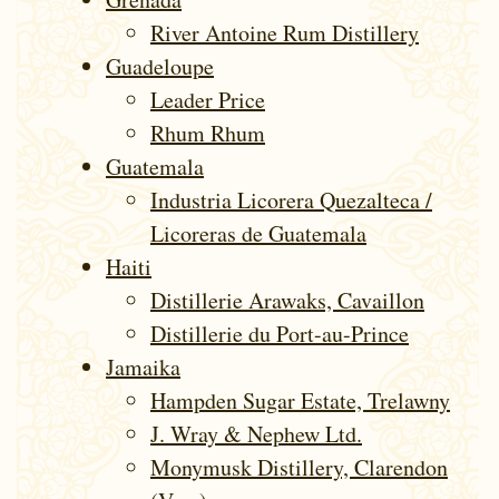
River Antoine Rum Distillery
Gua­de­loupe
Leader Price
Rhum Rhum
Guatemala
Industria Licorera Quezalteca /
Licoreras de Guatemala
Haiti
Distillerie Arawaks, Cavaillon
Distillerie du Port-au-Prince
Jamaika
Hampden Sugar Estate, Trelawny
J. Wray & Nephew Ltd.
Monymusk Distillery, Clarendon