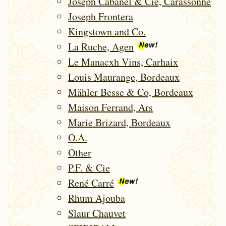
Joseph Cabanel & Cie, Carassonne
Joseph Frontera
Kingstown and Co.
La Ruche, Agen
Le Manacxh Vins, Carhaix
Louis Maurange, Bordeaux
Mähler Besse & Co, Bordeaux
Maison Ferrand, Ars
Marie Brizard, Bordeaux
O.A.
Other
P.F. & Cie
René Carré
Rhum Ajouba
Slaur Chauvet