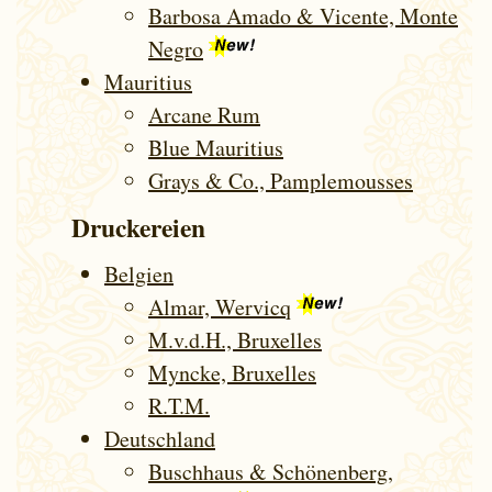
Barbosa Amado & Vicente, Monte
Negro
Mauritius
Arcane Rum
Blue Mauritius
Grays & Co., Pamplemousses
Druckereien
Belgien
Almar, Wervicq
M.v.d.H., Bruxelles
Myncke, Bruxelles
R.T.M.
Deutsch­land
Buschhaus & Schönenberg,