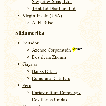
Siegert & Sons) Ltd.
Trinidad Distillers Ltd.
Virgin-Inseln (USA)
A. H. Riise
Südamerika
Equador
Azende Corporatión
Destileria Zhumir
Guyana
Banks D.I.H.
Demerara Distillers
Peru
Cartavio Rum Company /
Destilerias Unidas