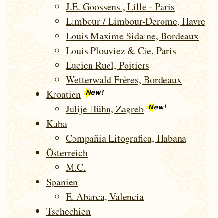
J.E. Goossens , Lille - Paris
Limbour / Limbour-Derome, Havre
Louis Maxime Sidaine, Bordeaux
Louis Plouviez & Cie, Paris
Lucien Ruel, Poitiers
Wetterwald Frères, Bordeaux
Kroatien
Julije Hühn, Zagreb
Kuba
Compañia Litografica, Habana
Ös­ter­reich
M.C.
Spanien
E. Abarca, Valencia
Tschechien