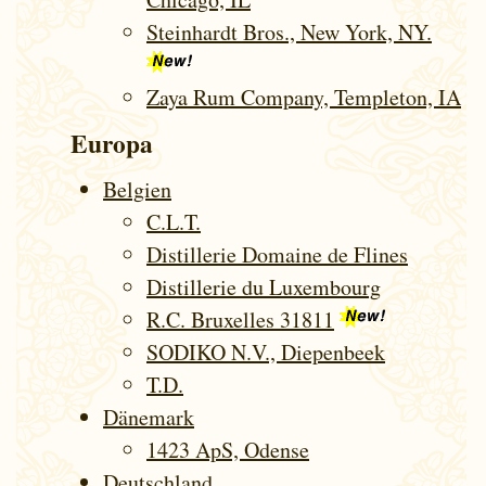
Steinhardt Bros., New York, NY.
Zaya Rum Company, Templeton, IA
Europa
Belgien
C.L.T.
Distillerie Domaine de Flines
Distillerie du Luxembourg
R.C. Bruxelles 31811
SODIKO N.V., Diepenbeek
T.D.
Dänemark
1423 ApS, Odense
Deutsch­land