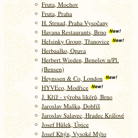
Fruta, Mochov
Fruta, Praha
H. Strnad, Praha Vysočany
Havana Restaurants, Brno
Helsinky Group, Třanovice
Herbaalko, Opava
Herbert Wieden, Benešov n/Pl.
(Bensen)
Heynssen & Co, London
HYVEco, Modřice
J. Kříž - výroba likérů, Brno
Jaroslav Maška, Dobříš
Jaroslav Salavec, Hradec Králové
Josef Hůlek, Úpice
Josef Khýn, Vysoké Mýto