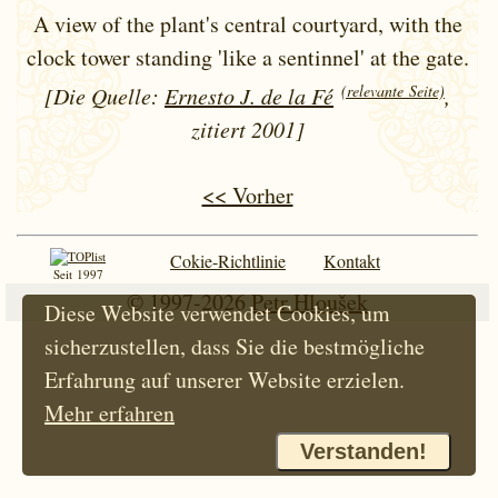
A view of the plant's central courtyard, with the
clock tower standing 'like a sentinnel' at the gate.
(relevante Seite)
[Die Quelle:
Ernesto J. de la Fé
,
zitiert 2001]
<< Vorher
Cokie-Richtlinie
Kontakt
Seit 1997
© 1997-2026
Petr Hloušek
Diese Website verwendet Cookies, um
sicherzustellen, dass Sie die bestmögliche
Erfahrung auf unserer Website erzielen.
Mehr erfahren
Verstanden!