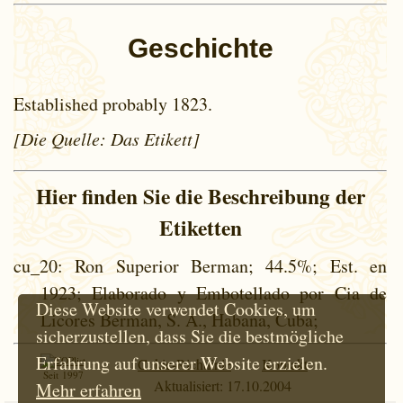
Geschichte
Established probably 1823.
[Die Quelle: Das Etikett]
Hier finden Sie die Beschreibung der
Etiketten
cu_20
: Ron Superior Berman; 44.5%; Est. en
1923; Elaborado y Embotellado por Cia de
Diese Website verwendet Cookies, um
Licores Berman, S. A., Habana, Cuba;
sicherzustellen, dass Sie die bestmögliche
Erfahrung auf unserer Website erzielen.
Cokie-Richtlinie
Kontakt
Seit 1997
Aktualisiert: 17.10.2004
Mehr erfahren