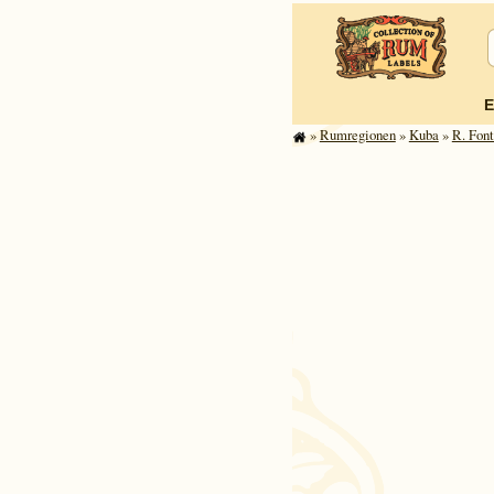
E
»
Rum­re­gi­o­nen
»
Kuba
»
R. Font