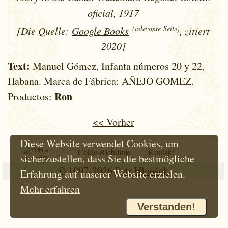
oficial, 1917
(relevante Seite)
[Die Quelle:
Google Books
, zitiert
2020]
Text:
Manuel Gómez, Infanta números 20 y 22,
Habana. Marca de Fábrica: AÑEJO GOMEZ.
Ron
Productos:
<< Vorher
Diese Website verwendet Cookies, um
Cokie-Richtlinie
Kontakt
sicherzustellen, dass Sie die bestmögliche
Seit 1997
© 1997-2026
Petr Hloušek
Erfahrung auf unserer Website erzielen.
Mehr erfahren
Verstanden!