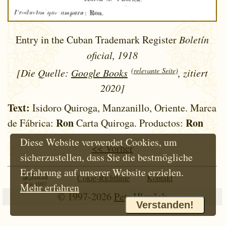
Entry in the Cuban Trademark Register
Boletín
oficial, 1918
(relevante Seite)
[Die Quelle:
Google Books
, zitiert
2020]
Text:
Isidoro Quiroga, Manzanillo, Oriente. Marca
Ron
Ron
de Fábrica:
Carta Quiroga. Productos:
Diese Website verwendet Cookies, um
<< Vorher
sicherzustellen, dass Sie die bestmögliche
Erfahrung auf unserer Website erzielen.
Cokie-Richtlinie
Kontakt
Seit 1997
Mehr erfahren
© 1997-2026
Petr Hloušek
Verstanden!