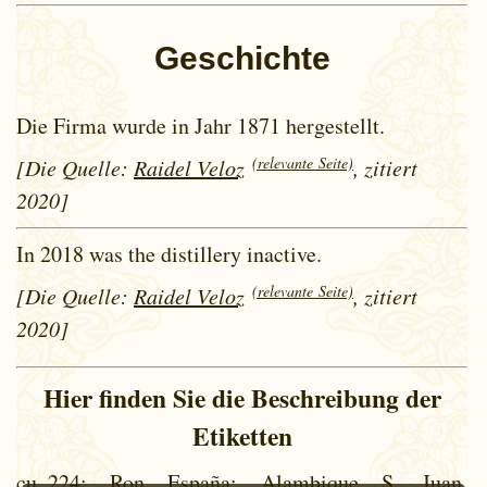
Geschichte
Die Firma wurde in Jahr 1871 hergestellt.
(relevante Seite)
[Die Quelle:
Raidel Veloz
, zitiert
2020]
In 2018 was the distillery inactive.
(relevante Seite)
[Die Quelle:
Raidel Veloz
, zitiert
2020]
Hier finden Sie die Beschreibung der
Etiketten
cu_224
: Ron España; Alambique S. Juan,