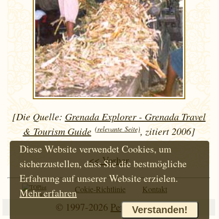
[Die Quelle:
Grenada Explorer - Grenada Travel
(relevante Seite)
& Tourism Guide
, zitiert 2006]
Diese Website verwendet Cookies, um
<< Vorher
sicherzustellen, dass Sie die bestmögliche
Erfahrung auf unserer Website erzielen.
Cokie-Richtlinie
Kontakt
Mehr erfahren
Seit 1997
© 1997-2026
Petr Hloušek
Verstanden!