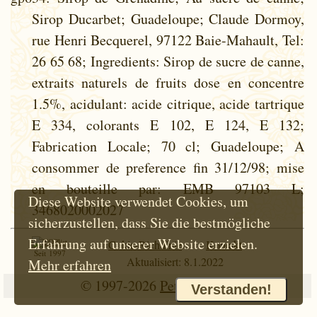
Sirop Ducarbet; Guadeloupe; Claude Dormoy,
rue Henri Becquerel, 97122 Baie-Mahault, Tel:
26 65 68; Ingredients: Sirop de sucre de canne,
extraits naturels de fruits dose en concentre
1.5%, acidulant: acide citrique, acide tartrique
E 334, colorants E 102, E 124, E 132;
Fabrication Locale; 70 cl; Guadeloupe; A
consommer de preference fin 31/12/98; mise
en bouteille par: EMB 97103 L;
Diese Website verwendet Cookies, um
3468020002027
sicherzustellen, dass Sie die bestmögliche
Erfahrung auf unserer Website erzielen.
Cokie-Richtlinie
Kontakt
Seit 1997
Aktualisiert: 8.1.2022
Mehr erfahren
© 1997-2026
Petr Hloušek
Verstanden!