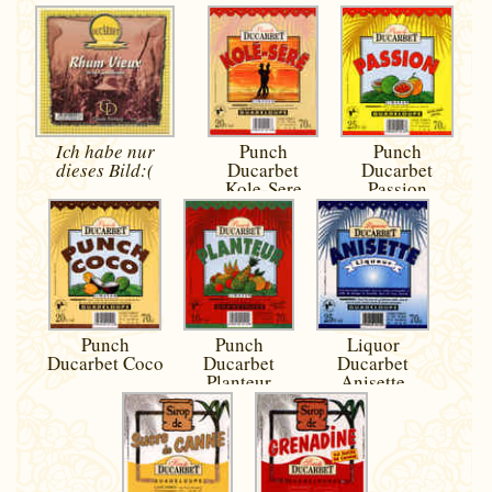
Ich habe nur
Punch
Punch
dieses
Bild:(
Ducarbet
Ducarbet
Kole-Sere
Passion
Punch
Punch
Liquor
Ducarbet Coco
Ducarbet
Ducarbet
Planteur
Anisette