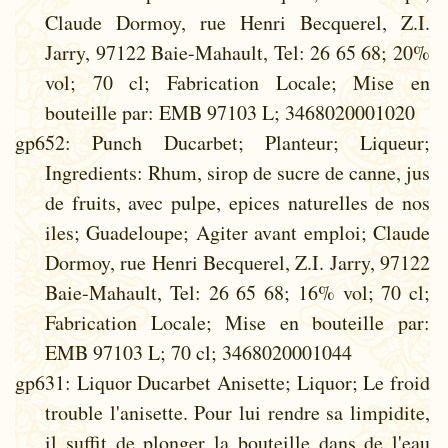
Claude Dormoy, rue Henri Becquerel, Z.I.
Jarry, 97122 Baie-Mahault, Tel: 26 65 68; 20%
vol; 70 cl; Fabrication Locale; Mise en
bouteille par: EMB 97103 L; 3468020001020
gp652
: Punch Ducarbet; Planteur; Liqueur;
Ingredients: Rhum, sirop de sucre de canne, jus
de fruits, avec pulpe, epices naturelles de nos
iles; Guadeloupe; Agiter avant emploi; Claude
Dormoy, rue Henri Becquerel, Z.I. Jarry, 97122
Baie-Mahault, Tel: 26 65 68; 16% vol; 70 cl;
Fabrication Locale; Mise en bouteille par:
EMB 97103 L; 70 cl; 3468020001044
gp631
: Liquor Ducarbet Anisette; Liquor; Le froid
trouble l'anisette. Pour lui rendre sa limpidite,
il suffit de plonger la bouteille dans de l'eau