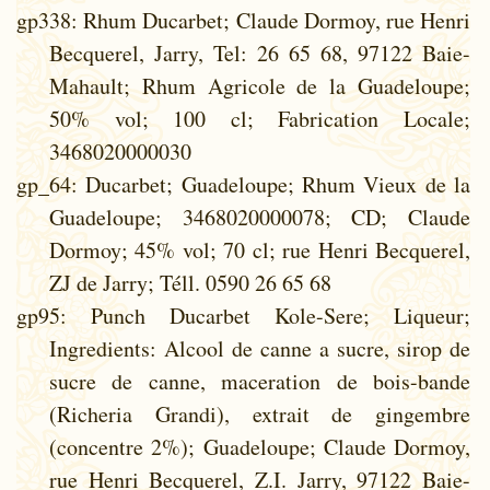
gp338
: Rhum Ducarbet; Claude Dormoy, rue Henri
Becquerel, Jarry, Tel: 26 65 68, 97122 Baie-
Mahault; Rhum Agricole de la Guadeloupe;
50% vol; 100 cl; Fabrication Locale;
3468020000030
gp_64
: Ducarbet; Guadeloupe; Rhum Vieux de la
Guadeloupe; 3468020000078; CD; Claude
Dormoy; 45% vol; 70 cl; rue Henri Becquerel,
ZJ de Jarry; Téll. 0590 26 65 68
gp95
: Punch Ducarbet Kole-Sere; Liqueur;
Ingredients: Alcool de canne a sucre, sirop de
sucre de canne, maceration de bois-bande
(Richeria Grandi), extrait de gingembre
(concentre 2%); Guadeloupe; Claude Dormoy,
rue Henri Becquerel, Z.I. Jarry, 97122 Baie-