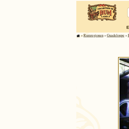
E
»
Rum­re­gi­o­nen
»
Gua­de­loupe
»