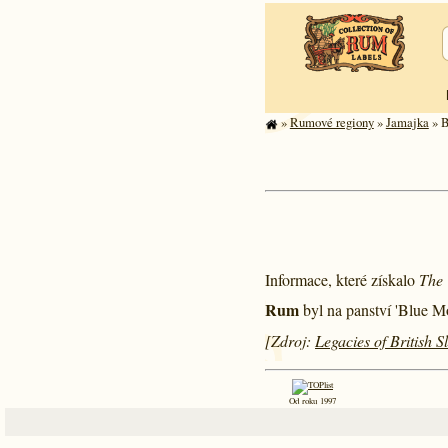
»
Rumové regiony
»
Jamajka
» B
Informace, které získalo
The 
Rum
byl na panství 'Blue M
[Zdroj:
Legacies of British 
Od roku 1997