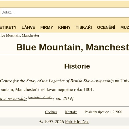
ETIKETY
LÁHVE
FIRMY
KNIHY
TISKAŘI
OCENĚNÍ
MUZ
lue Mountain, Manchester
Blue Mountain, Manchest
Historie
Centre for the Study of the Legacies of British Slave-ownership
na Univ
ountain, Manchester' destilován nejméně roku
1801.
(příslušná stránka)
Slave-ownership
, cit. 2019]
Cookies
Kontakt
Poslední úpravy: 1.2.2020
© 1997-2026
Petr Hloušek