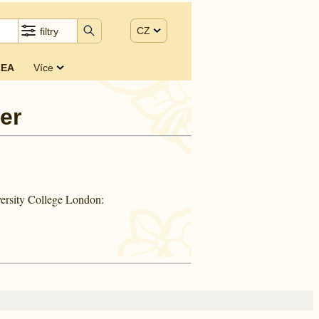
CZ
filtry
EA
Více
er
ersity College London: