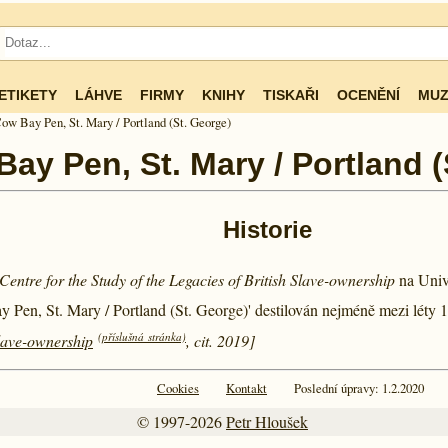
ETIKETY
LÁHVE
FIRMY
KNIHY
TISKAŘI
OCENĚNÍ
MUZ
ow Bay Pen, St. Mary / Portland (St. George)
ay Pen, St. Mary / Portland (
Historie
Centre for the Study of the Legacies of British Slave-ownership
na Univ
 Pen, St. Mary / Portland (St. George)' destilován nejméně mezi léty
1
(příslušná stránka)
Slave-ownership
, cit. 2019]
Cookies
Kontakt
Poslední úpravy: 1.2.2020
© 1997-2026
Petr Hloušek