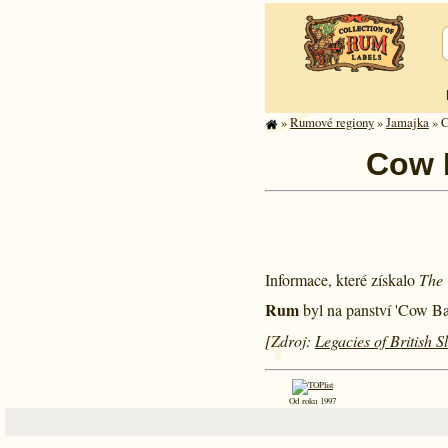
»
Rumové regiony
»
Jamajka
» C
Cow B
Informace, které získalo
The 
Rum
byl na panství 'Cow Bay
[Zdroj:
Legacies of British 
Od roku 1997