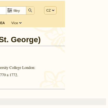
CZ
filtry
EA
Více
St. George)
ersity College London:
770 a
1772.