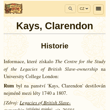
CZ
Kays, Clarendon
Historie
Informace, které získalo
The Centre for the Study
of the Legacies of British Slave-ownership
na
University College London:
Rum
byl na panství 'Kays, Clarendon' destilován
nejméně mezi léty
1740 a
1807.
[Zdroj:
Legacies of British Slave-
(příslušná stránka)
ownership
, cit. 2019]