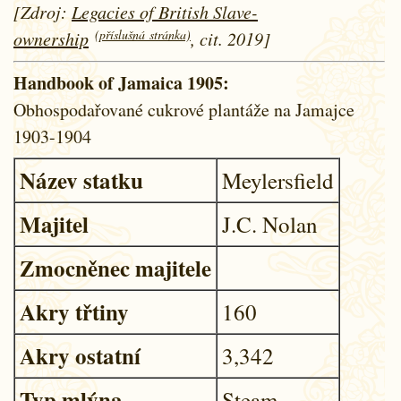
[Zdroj:
Legacies of British Slave-
(příslušná stránka)
ownership
, cit. 2019]
Handbook of Jamaica 1905:
Obhospodařované cukrové plantáže na Jamajce
1903-1904
Název statku
Meylersfield
Majitel
J.C. Nolan
Zmocněnec majitele
Akry třtiny
160
Akry ostatní
3,342
Typ mlýna
Steam