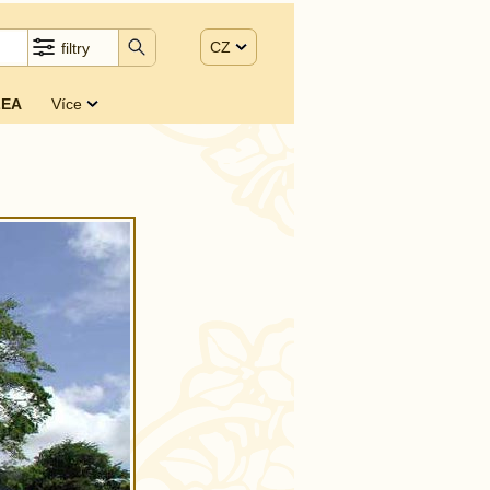
CZ
filtry
EA
Více