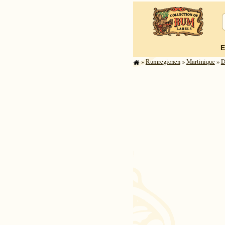
E
»
Rum­re­gi­o­nen
»
Mar­ti­ni­que
»
D